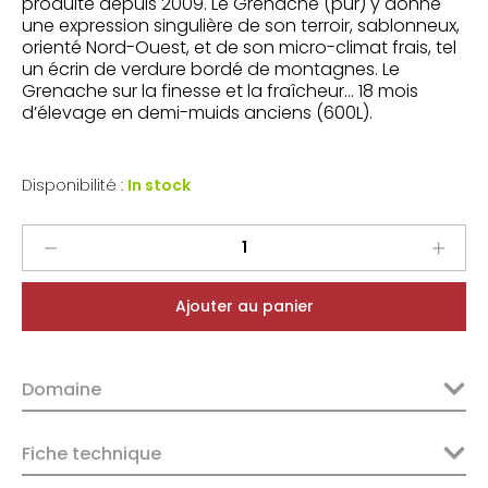
produite depuis 2009. Le Grenache (pur) y donne
une expression singulière de son terroir, sablonneux,
orienté Nord-Ouest, et de son micro-climat frais, tel
un écrin de verdure bordé de montagnes. Le
Grenache sur la finesse et la fraîcheur… 18 mois
d’élevage en demi-muids anciens (600L).
Disponibilité :
In stock
Domaine
des
Bosquets
Ajouter au panier
Gigondas
Le
Lieu
Domaine
dit
2022
quantity
Fiche technique