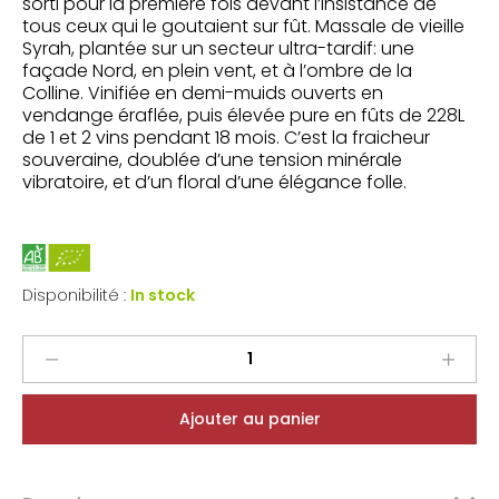
sorti pour la première fois devant l’insistance de
tous ceux qui le goutaient sur fût. Massale de vieille
Syrah, plantée sur un secteur ultra-tardif: une
façade Nord, en plein vent, et à l’ombre de la
Colline. Vinifiée en demi-muids ouverts en
vendange éraflée, puis élevée pure en fûts de 228L
de 1 et 2 vins pendant 18 mois. C’est la fraicheur
souveraine, doublée d’une tension minérale
vibratoire, et d’un floral d’une élégance folle.
Disponibilité :
In stock
Domaine
des
Bosquets
Ajouter au panier
Gigondas
Les
Roches