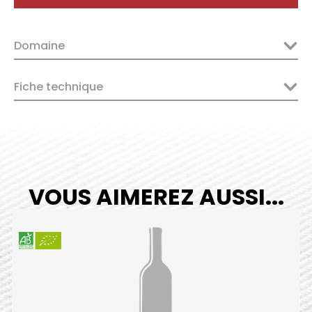
de-
Bourgueil
Domaine
Les
Coutures
2022
Fiche technique
quantity
VOUS AIMEREZ AUSSI...