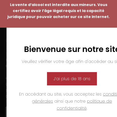
La vente d’alcool est interdite aux mineurs. Vous
certifiez avoir l’âge légal requis et la capacité
juridique pour pouvoir acheter sur ce site Internet.
EMMANUEL NASTI
Bienvenue sur notre sit
7 avenue Pierre Pflimlin – ZAC Espale
BP 20055 – 68391 SAUSHEIM Cedex
Tél. :
03 89 46 50 35
Veuillez vérifier votre âge afin d'accéder au si
Mail :
contact@nasti.vin
Horaires d’ouverture :
J’ai plus de 18 ans
Lun-ven. :
09h00-12h00 et 14h00-19h00
Sam. :
09h00-12h00 et 14h00-18h00
En accédant au site, vous acceptez les
condit
Dim. et jours fériés :
fermé
générales
ainsi que notre
politique de
PAIEMENTS
confidentialité
.