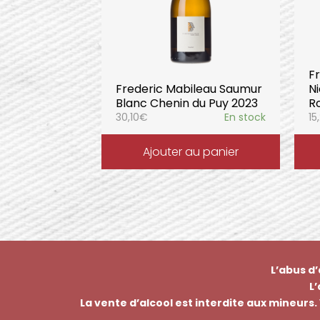
F
Frederic Mabileau Saumur
N
Blanc Chenin du Puy 2023
Ro
30,10
€
En stock
15
Ajouter au panier
L’abus d
L
La vente d’alcool est interdite aux mineurs. 