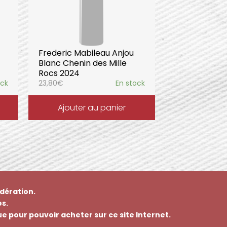
Frederic Mabileau Anjou
Blanc Chenin des Mille
Rocs 2024
ock
23,80
€
En stock
Ajouter au panier
dération.
s.
que pour pouvoir acheter sur ce site Internet.