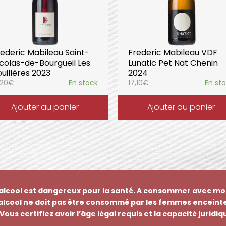
rederic Mabileau Saint-
Frederic Mabileau VDF
icolas-de-Bourgueil Les
Lunatic Pet Nat Chenin
uillères 2023
2024
,20
€
En stock
17,10
€
En st
Ajouter au panier
Ajouter au panier
’alcool est dangereux pour la santé. A consommer avec mo
’alcool ne doit pas être consommé par les femmes enceinte
Vous certifiez avoir l’âge légal requis et la capacité juridi