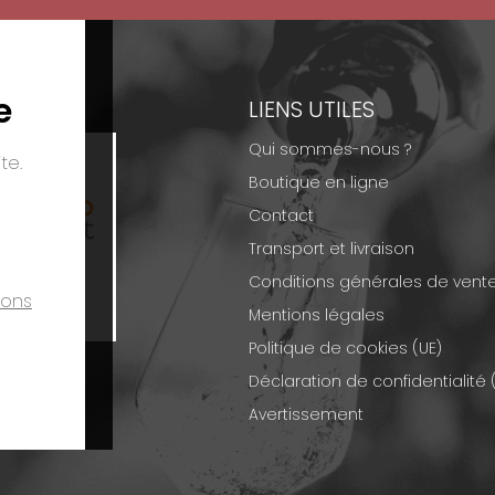
e
EMENTS
LIENS UTILES
Qui sommes-nous ?
te.
Boutique en ligne
Contact
Transport et livraison
Conditions générales de vent
ions
Mentions légales
Politique de cookies (UE)
Déclaration de confidentialité 
Avertissement