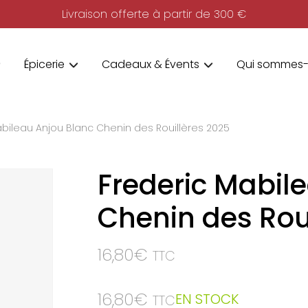
Livraison offerte à partir de 300 €
Épicerie
Cadeaux & Évents
Qui sommes-
abileau Anjou Blanc Chenin des Rouillères 2025
Frederic Mabil
Chenin des Rou
16,80
€
TTC
16,80
€
EN STOCK
TTC