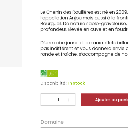
Le Chenin des Rouillères est né en 2009, 
l’appellation Anjou mais aussi à la fron
Bourgueil. De nature sablo-graveleuse, 
profondeur. Élevée en cuve et en foudre
D’une robe jaune claire aux reflets brilla
pas indifférent et vous donnera envie d’a
ronde et fraîche, s’accompagne de notes 
Disponibilité :
In stock
Frederic
Ajouter au pani
Mabileau
Anjou
Blanc
Domaine
Chenin