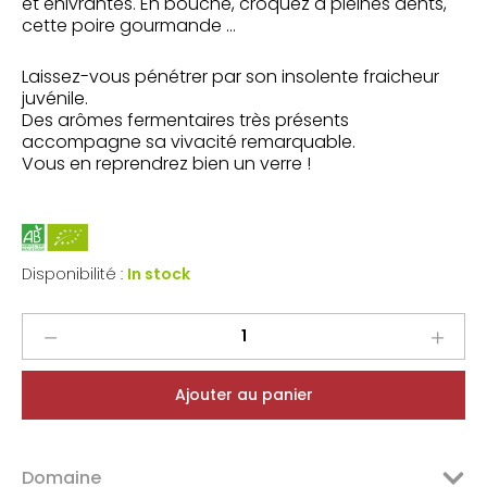
et enivrantes. En bouche, croquez à pleines dents,
cette poire gourmande …
Laissez-vous pénétrer par son insolente fraicheur
juvénile.
Des arômes fermentaires très présents
accompagne sa vivacité remarquable.
Vous en reprendrez bien un verre !
Disponibilité :
In stock
Frederic
Mabileau
VDF
Ajouter au panier
Lunatic
Pet
Nat
Domaine
Chenin