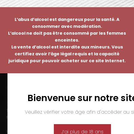
L’abus d’alcool est dangereux pour la santé. A
consommer avec modération.
L’alcool ne doit pas être consommé par les femmes
enceintes.
La vente d’alcool est interdite aux mineurs. Vous
certifiez avoir l’âge légal requis et la capacité
juridique pour pouvoir acheter sur ce site Internet.
EMMANUEL NASTI
Bienvenue sur notre sit
7 avenue Pierre Pflimlin – ZAC Espale
BP 20055 – 68391 SAUSHEIM Cedex
Tél. :
03 89 46 50 35
Veuillez vérifier votre âge afin d'accéder au si
Mail :
contact@nasti.vin
Horaires d’ouverture :
J’ai plus de 18 ans