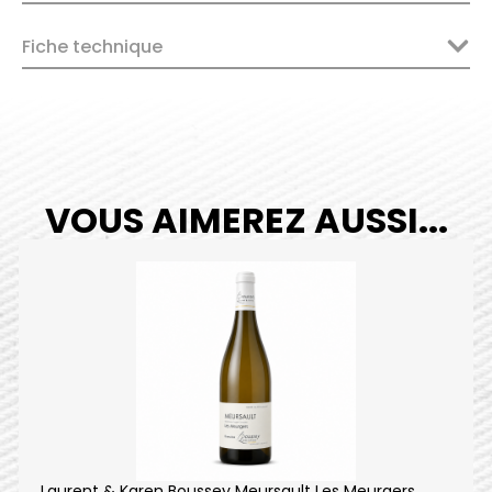
Toisières
2021
Fiche technique
quantity
VOUS AIMEREZ AUSSI...
Laurent & Karen Boussey Meursault Les Meurgers