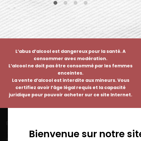
L’abus d’alcool est dangereux pour la santé. A
consommer avec modération.
L’alcool ne doit pas être consommé par les femmes
enceintes.
La vente d’alcool est interdite aux mineurs. Vous
certifiez avoir l’âge légal requis et la capacité
juridique pour pouvoir acheter sur ce site Internet.
EMMANUEL NASTI
Bienvenue sur notre sit
7 avenue Pierre Pflimlin – ZAC Espale
BP 20055 – 68391 SAUSHEIM Cedex