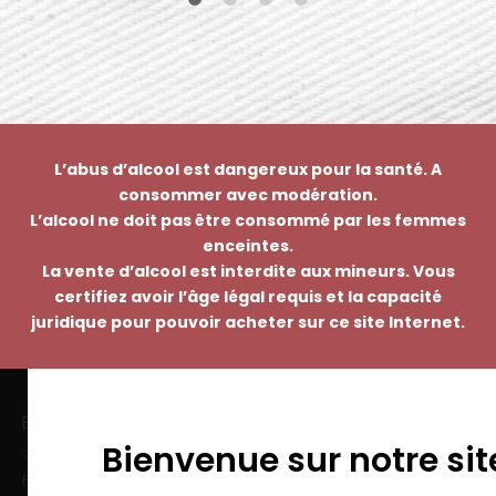
L’abus d’alcool est dangereux pour la santé. A
consommer avec modération.
L’alcool ne doit pas être consommé par les femmes
enceintes.
La vente d’alcool est interdite aux mineurs. Vous
certifiez avoir l’âge légal requis et la capacité
juridique pour pouvoir acheter sur ce site Internet.
EMMANUEL NASTI
Bienvenue sur notre sit
7 avenue Pierre Pflimlin – ZAC Espale
BP 20055 – 68391 SAUSHEIM Cedex