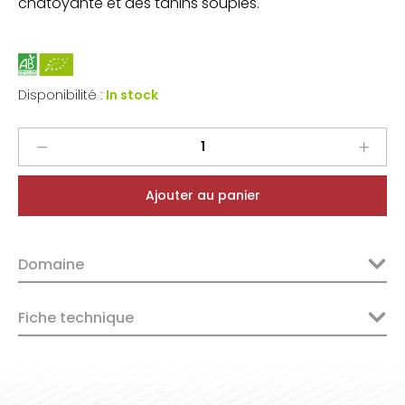
chatoyante et des tanins souples.
Disponibilité :
In stock
Maurice
Schoech
Pinot
Ajouter au panier
Noir
2024
quantity
Domaine
Fiche technique