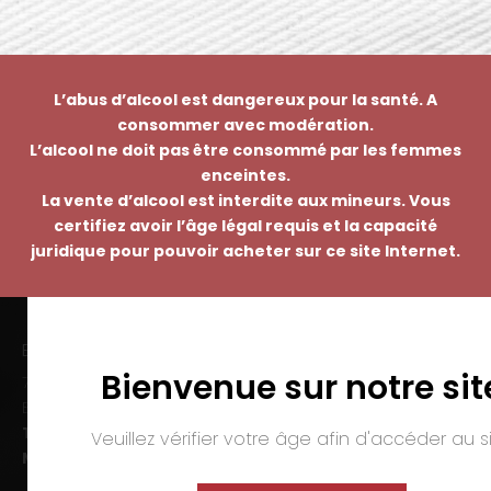
L’abus d’alcool est dangereux pour la santé. A
consommer avec modération.
L’alcool ne doit pas être consommé par les femmes
enceintes.
La vente d’alcool est interdite aux mineurs. Vous
certifiez avoir l’âge légal requis et la capacité
juridique pour pouvoir acheter sur ce site Internet.
EMMANUEL NASTI
Bienvenue sur notre sit
7 avenue Pierre Pflimlin – ZAC Espale
BP 20055 – 68391 SAUSHEIM Cedex
Tél. :
03 89 46 50 35
Veuillez vérifier votre âge afin d'accéder au si
Mail :
contact@nasti.vin