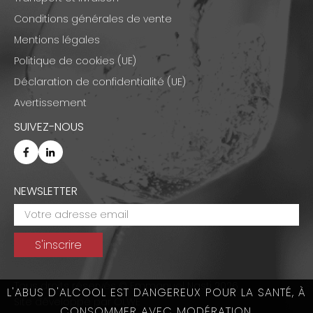
Conditions générales de vente
Mentions légales
Politique de cookies (UE)
Déclaration de confidentialité (UE)
Avertissement
SUIVEZ-NOUS
NEWSLETTER
Tous droits réservés © Emmanuel Nasti 2026
L'ABUS D'ALCOOL EST DANGEREUX POUR LA SANTÉ, À
Site développé par
OLWE
CONSOMMER AVEC MODÉRATION.