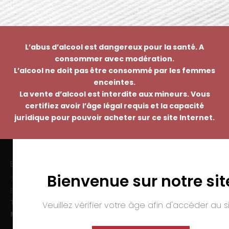
L’abus d’alcool est dangereux pour la santé. A
consommer avec modération.
L’alcool ne doit pas être consommé par les femmes
enceintes.
La vente d’alcool est interdite aux mineurs. Vous
certifiez avoir l’âge légal requis et la capacité
juridique pour pouvoir acheter sur ce site Internet.
EMMANUEL NASTI
Bienvenue sur notre sit
7 avenue Pierre Pflimlin – ZAC Espale
BP 20055 – 68391 SAUSHEIM Cedex
Tél. :
03 89 46 50 35
Veuillez vérifier votre âge afin d'accéder au si
Mail :
contact@nasti.vin