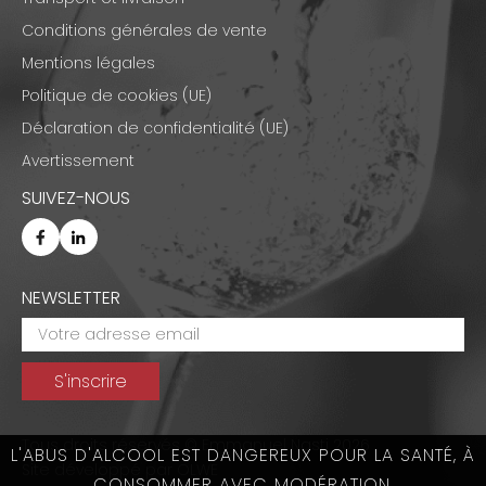
Conditions générales de vente
Mentions légales
Politique de cookies (UE)
Déclaration de confidentialité (UE)
Avertissement
SUIVEZ-NOUS
NEWSLETTER
Tous droits réservés © Emmanuel Nasti 2026
L'ABUS D'ALCOOL EST DANGEREUX POUR LA SANTÉ, À
Site développé par
OLWE
CONSOMMER AVEC MODÉRATION.