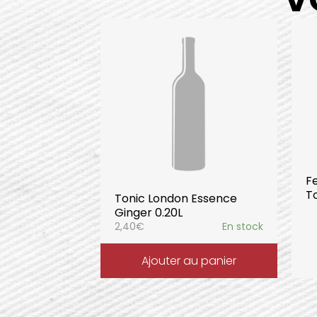
F
T
Tonic London Essence
Ginger 0.20L
2,40
€
En stock
Ajouter au panier