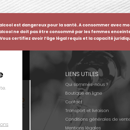
’alcool est dangereux pour la santé. A consommer avec mo
’alcool ne doit pas être consommé par les femmes enceinte
Vous certifiez avoir l’âge légal requis et la capacité juridi
e
EMENTS
LIENS UTILES
Qui sommes-nous ?
te.
Boutique en ligne
Contact
Transport et livraison
Conditions générales de vent
ions
Mentions légales