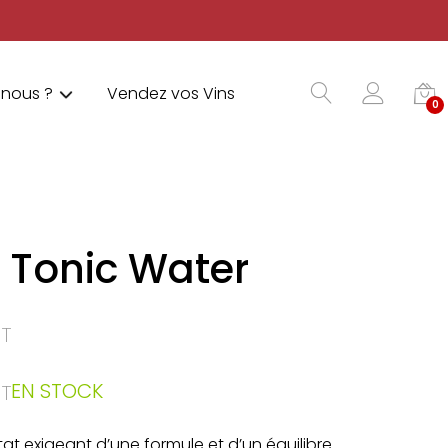
nous ?
Vendez vos Vins
0
 Tonic Water
T
EN STOCK
T
ltat exigeant d’une formule et d’un équilibre