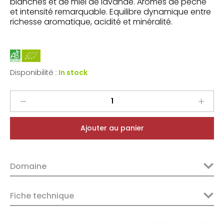
blanches et de miel de lavande. Arômes de pêche
et intensité remarquable. Equilibre dynamique entre
richesse aromatique, acidité et minéralité.
Disponibilité :
In stock
Triennes
IGP
Méditerranée
Ajouter au panier
Blanc
Sainte
Fleur
Domaine
2024
quantity
Fiche technique