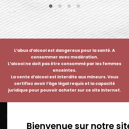
L’abus d’alcool est dangereux pour la santé. A
consommer avec modération.
L’alcool ne doit pas être consommé par les femmes
enceintes.
La vente d’alcool est interdite aux mineurs. Vous
certifiez avoir l’âge légal requis et la capacité
juridique pour pouvoir acheter sur ce site Internet.
EMMANUEL NASTI
Bienvenue sur notre sit
7 avenue Pierre Pflimlin – ZAC Espale