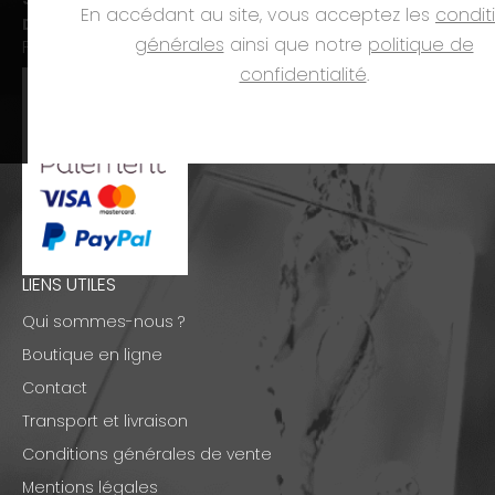
En accédant au site, vous acceptez les
condit
Dim. et jours fériés :
fermé
générales
ainsi que notre
politique de
PAIEMENTS
confidentialité
.
LIENS UTILES
Qui sommes-nous ?
Boutique en ligne
Contact
Transport et livraison
Conditions générales de vente
Mentions légales