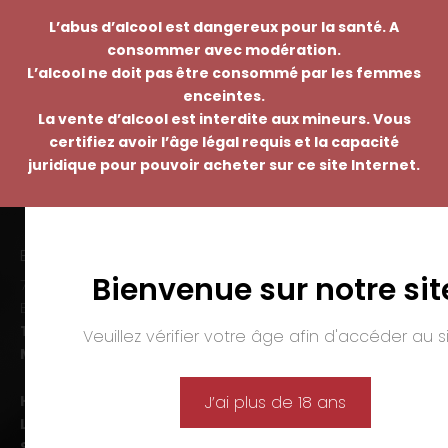
L’abus d’alcool est dangereux pour la santé. A
consommer avec modération.
L’alcool ne doit pas être consommé par les femmes
enceintes.
La vente d’alcool est interdite aux mineurs. Vous
certifiez avoir l’âge légal requis et la capacité
juridique pour pouvoir acheter sur ce site Internet.
EMMANUEL NASTI
Bienvenue sur notre sit
7 avenue Pierre Pflimlin – ZAC Espale
BP 20055 – 68391 SAUSHEIM Cedex
Tél. :
03 89 46 50 35
Veuillez vérifier votre âge afin d'accéder au si
Mail :
contact@nasti.vin
Horaires d’ouverture :
J’ai plus de 18 ans
Lun-ven. :
09h00-12h00 et 14h00-19h00
Sam. :
09h00-12h00 et 14h00-18h00