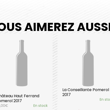
OUS AIMEREZ AUSSI.
La Conseillante Pomerol
2017
hâteau Haut Ferrand
En st
omerol 2017
,00
€
En stock