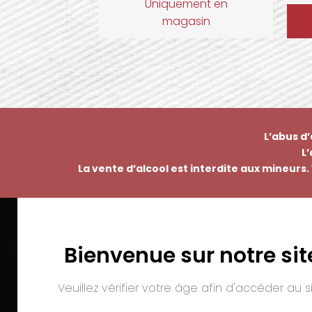
Uniquement en
magasin
L’abus d
L
La vente d’alcool est interdite aux mineurs. 
Bienvenue sur notre sit
EMMANUEL NASTI
PAI
7 avenue Pierre Pflimlin – ZAC Espale
Veuillez vérifier votre âge afin d'accéder au si
BP 20055 – 68391 SAUSHEIM Cedex
Tél. :
03 89 46 50 35