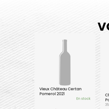
V
Vieux Château Certan
Pomerol 2021
C
En stock
P
35