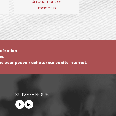
Uniquement en
magasin
dération.
s.
que pour pouvoir acheter sur ce site Internet.
SUIVEZ-NOUS