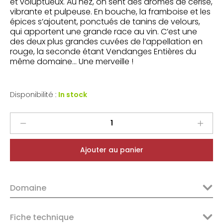
et voluptueux. Au nez, on sent des arômes de cerise,
vibrante et pulpeuse. En bouche, la framboise et les
épices s’ajoutent, ponctués de tanins de velours,
qui apportent une grande race au vin. C’est une
des deux plus grandes cuvées de l’appellation en
rouge, la seconde étant Vendanges Entières du
même domaine… Une merveille !
Disponibilité :
In stock
Vincent
Pinard
Sancerre
Ajouter au panier
Rouge
Charlouise
2019
Domaine
quantity
Fiche technique