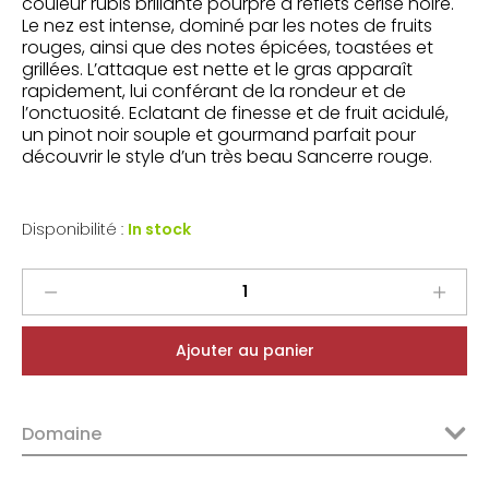
couleur rubis brillante pourpre à reflets cerise noire.
Le nez est intense, dominé par les notes de fruits
rouges, ainsi que des notes épicées, toastées et
grillées. L’attaque est nette et le gras apparaît
rapidement, lui conférant de la rondeur et de
l’onctuosité.
Eclatant de finesse et de fruit acidulé,
un pinot noir souple et gourmand parfait pour
découvrir le style d’un très beau Sancerre rouge.
Disponibilité :
In stock
Vincent
Pinard
Sancerre
Ajouter au panier
Rouge
Pinot
Noir
Domaine
2024
quantity