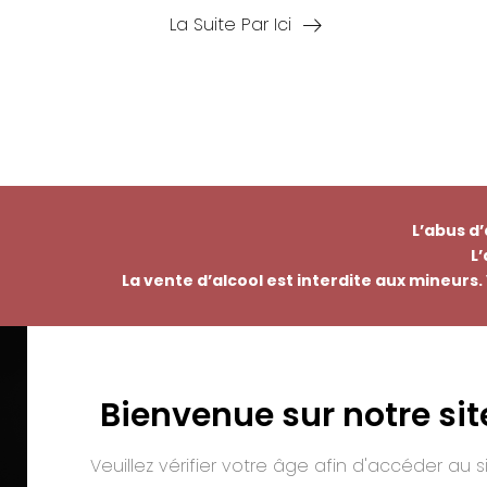
La Suite Par Ici
L’abus d
L
La vente d’alcool est interdite aux mineurs. 
Bienvenue sur notre sit
EMMANUEL NASTI
PAI
7 avenue Pierre Pflimlin – ZAC Espale
Veuillez vérifier votre âge afin d'accéder au si
BP 20055 – 68391 SAUSHEIM Cedex