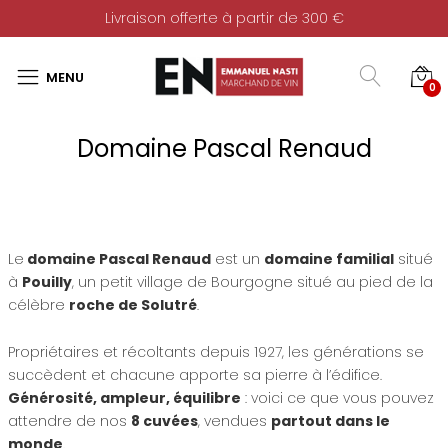
Livraison offerte à partir de 300 €
0
Domaine Pascal Renaud
Le
domaine Pascal Renaud
est un
domaine familial
situé
à
Pouilly
, un petit village de Bourgogne situé au pied de la
célèbre
roche de Solutré
.
Propriétaires et récoltants depuis 1927, les générations se
succèdent et chacune apporte sa pierre à l’édifice.
Générosité, ampleur, équilibre
: voici ce que vous pouvez
attendre de nos
8 cuvées
, vendues
partout dans le
monde
.