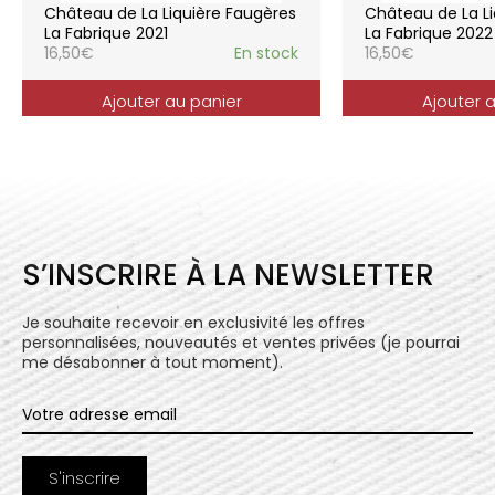
elle reflète parfaitement la pureté de
Château de La Liquière Faugères
Château de La Li
l’expression du terroir.
La Fabrique 2021
La Fabrique 2022
16,50
€
En stock
16,50
€
Ajouter au panier
Ajouter 
S’INSCRIRE À LA NEWSLETTER
Je souhaite recevoir en exclusivité les offres
personnalisées, nouveautés et ventes privées (je pourrai
me désabonner à tout moment).