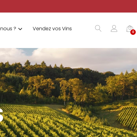
nous ?
Vendez vos Vins
0
S