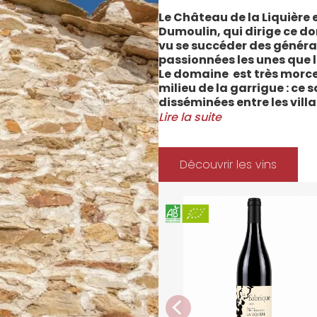
Le Château de la Liquière e
Dumoulin, qui dirige ce do
vu se succéder des généra
passionnées les unes que l
Le domaine est très morce
milieu de la garrigue : ce 
disséminées entre les vill
Cabrerolles et Faugères, a
Lire la suite
majorité des parcelles, sur
Méditerranée.
Le vignoble du Château de 
Découvrir les vins
depuis 2008 et 2012 marqu
Les soins apportés y sont
l’environnement et de la 
soignées et strictement su
La gamme des vins du Châ
style de consommation, à 
parfaitement la pureté de 