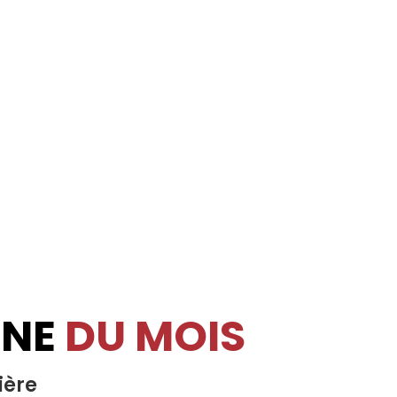
INE
DU MOIS
ière