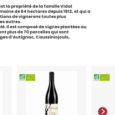
st la propriété de la famille Vidal
maine de 64 hectares depuis 1912, et qui a
tions de vignerons toutes plus
es autres.
lé. Il est composé de vignes plantées au
sont plus de 70 parcelles qui sont
ages d’Autignac, Caussiniojouls,
u nord de l’aire de l’Appellation. La grande
 sols de schistes, font face au sud, à la
la Liquière est agriculture biologique
e le premier millésime certifié du domaine.
 conformes : pratiques respectueuses de
vigne, vendanges manuelles, vinifications
ivies.
teau de la Liquière est adaptée à chaque
chaque moment de la vie, elle reflète
l’expression du terroir.