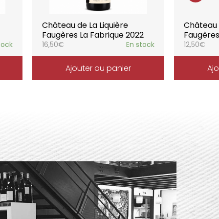
Château de La Liquière
Château d
Faugères La Fabrique 2022
Faugères
tock
16,50
€
En stock
12,50
€
Ajouter au panier
Ajo