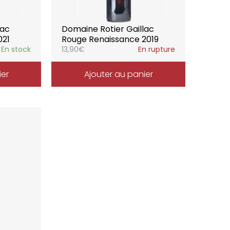
lac
Domaine Rotier Gaillac
021
Rouge Renaissance 2019
En stock
13,90
€
En rupture
ier
Ajouter au panier