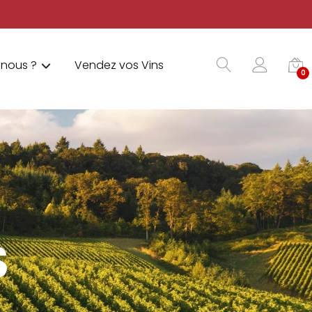
nous ?
Vendez vos Vins
0
S