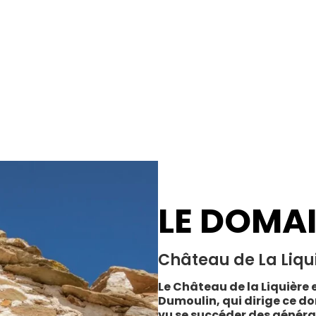
LE DOMA
Château de La Liqu
Le Château de la Liquière e
Dumoulin, qui dirige ce do
vu se succéder des généra