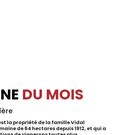
INE
DU MOIS
ière
st la propriété de la famille Vidal
maine de 64 hectares depuis 1912, et qui a
tions de vignerons toutes plus