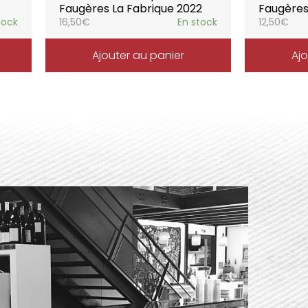
Faugères La Fabrique 2022
Faugères
tock
16,50
€
En stock
12,50
€
Ajouter au panier
Ajo