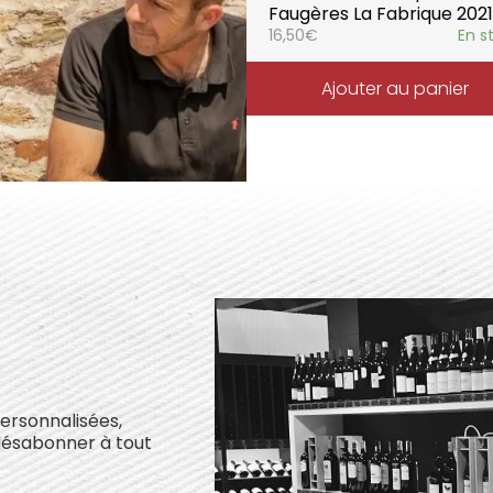
Faugères La Fabrique 2021
16,50
€
En s
Ajouter au panier
personnalisées,
désabonner à tout