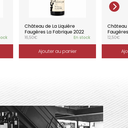
Château de La Liquière
Château d
Faugères La Fabrique 2022
Faugères
tock
16,50
€
En stock
12,50
€
Ajouter au panier
Ajo