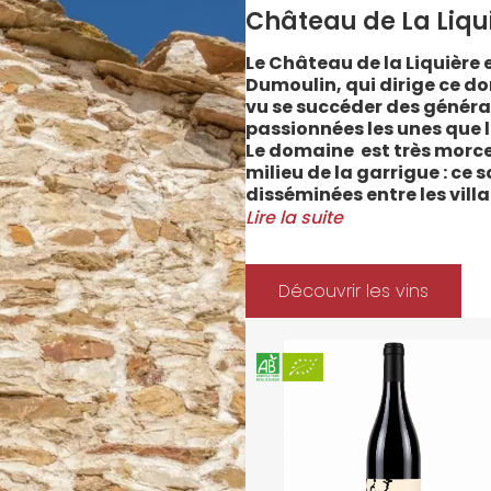
Château de La Liqu
Le Château de la Liquière e
Dumoulin, qui dirige ce do
vu se succéder des généra
passionnées les unes que l
Le domaine est très morce
milieu de la garrigue : ce 
disséminées entre les vill
Cabrerolles et Faugères, a
Lire la suite
majorité des parcelles, sur
Méditerranée.
Le vignoble du Château de 
Découvrir les vins
depuis 2008 et 2012 marqu
Les soins apportés y sont
l’environnement et de la 
soignées et strictement su
La gamme des vins du Châ
style de consommation, à 
parfaitement la pureté de 