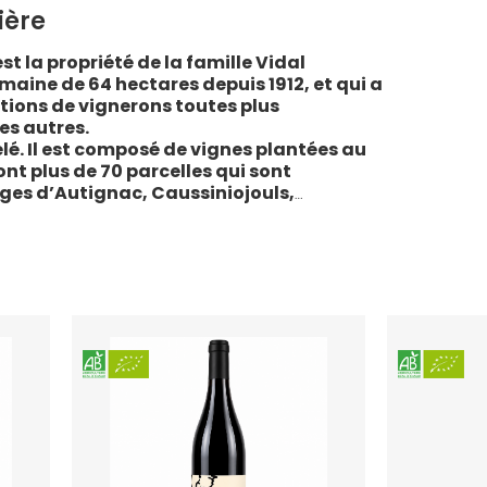
ière
st la propriété de la famille Vidal
maine de 64 hectares depuis 1912, et qui a
tions de vignerons toutes plus
es autres.
lé. Il est composé de vignes plantées au
sont plus de 70 parcelles qui sont
ages d’Autignac, Caussiniojouls,
u nord de l’aire de l’Appellation. La grande
 sols de schistes, font face au sud, à la
la Liquière est agriculture biologique
e le premier millésime certifié du domaine.
 conformes : pratiques respectueuses de
vigne, vendanges manuelles, vinifications
ivies.
teau de la Liquière est adaptée à chaque
chaque moment de la vie, elle reflète
l’expression du terroir.