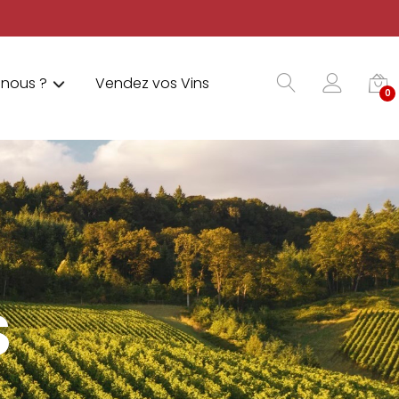
nous ?
Vendez vos Vins
0
S