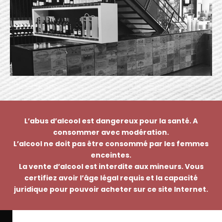
L’abus d’alcool est dangereux pour la santé. A
consommer avec modération.
L’alcool ne doit pas être consommé par les femmes
enceintes.
La vente d’alcool est interdite aux mineurs. Vous
certifiez avoir l’âge légal requis et la capacité
juridique pour pouvoir acheter sur ce site Internet.