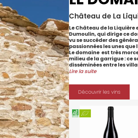
Château de La Liqu
Le Château de la Liquière e
Dumoulin, qui dirige ce do
vu se succéder des généra
passionnées les unes que l
Le domaine est très morce
milieu de la garrigue : ce 
disséminées entre les vill
Cabrerolles et Faugères, a
Lire la suite
majorité des parcelles, sur
Méditerranée.
Le vignoble du Château de 
Découvrir les vins
depuis 2008 et 2012 marqu
Les soins apportés y sont
l’environnement et de la 
soignées et strictement su
La gamme des vins du Châ
style de consommation, à 
parfaitement la pureté de 