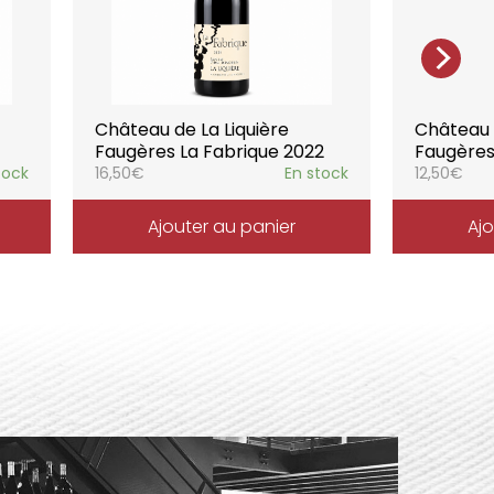
Château de La Liquière
Château d
Faugères La Fabrique 2022
Faugères
tock
16,50
€
En stock
12,50
€
Ajouter au panier
Ajo