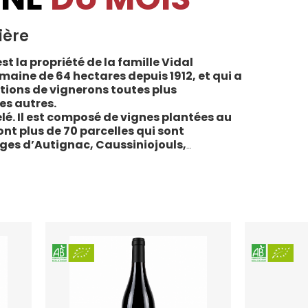
ière
st la propriété de la famille Vidal
maine de 64 hectares depuis 1912, et qui a
tions de vignerons toutes plus
es autres.
lé. Il est composé de vignes plantées au
sont plus de 70 parcelles qui sont
ages d’Autignac, Caussiniojouls,
u nord de l’aire de l’Appellation. La grande
 sols de schistes, font face au sud, à la
la Liquière est agriculture biologique
e le premier millésime certifié du domaine.
 conformes : pratiques respectueuses de
vigne, vendanges manuelles, vinifications
ivies.
teau de la Liquière est adaptée à chaque
chaque moment de la vie, elle reflète
l’expression du terroir.