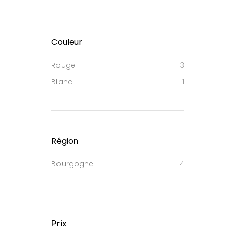
Couleur
Rouge
3
Blanc
1
Région
Bourgogne
4
Prix