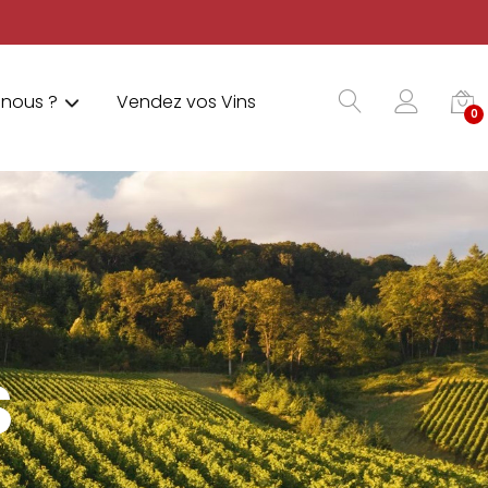
nous ?
Vendez vos Vins
0
S