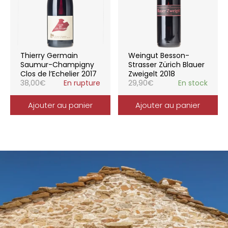
Thierry Germain
Weingut Besson-
Saumur-Champigny
Strasser Zürich Blauer
Clos de l’Echelier 2017
Zweigelt 2018
38,00
€
En rupture
29,90
€
En stock
Ajouter au panier
Ajouter au panier