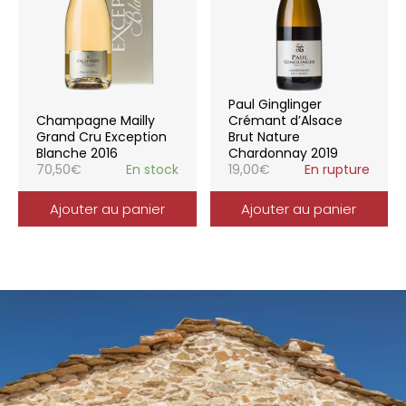
Paul Ginglinger
Champagne Mailly
Crémant d’Alsace
Grand Cru Exception
Brut Nature
Blanche 2016
Chardonnay 2019
70,50
€
En stock
19,00
€
En rupture
Ajouter au panier
Ajouter au panier