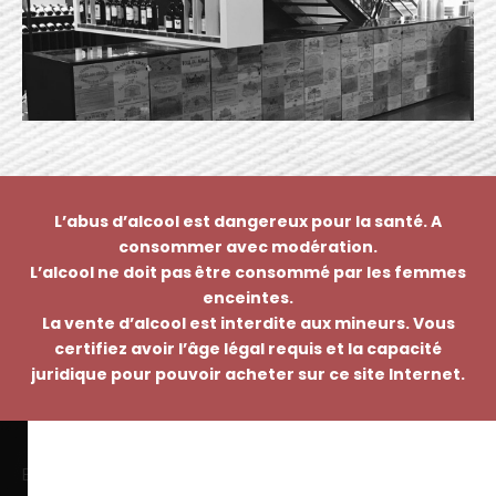
L’abus d’alcool est dangereux pour la santé. A
consommer avec modération.
L’alcool ne doit pas être consommé par les femmes
enceintes.
La vente d’alcool est interdite aux mineurs. Vous
certifiez avoir l’âge légal requis et la capacité
juridique pour pouvoir acheter sur ce site Internet.
EMMANUEL NASTI