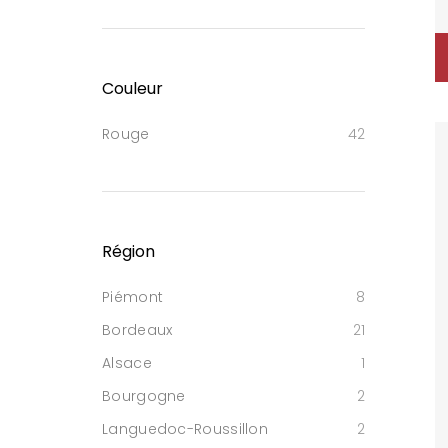
Couleur
Rouge
42
Région
Piémont
8
Bordeaux
21
Alsace
1
Bourgogne
2
Languedoc-Roussillon
2