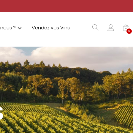
nous ?
Vendez vos Vins
0
S