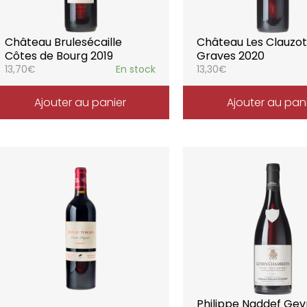
Château Brulesécaille
Château Les Clauzot
Côtes de Bourg 2019
Graves 2020
13,70
€
En stock
13,30
€
Ajouter au panier
Ajouter au pan
Philippe Naddef Gev