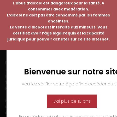
L’abus d’alcool est dangereux pour la santé. A
consommer avec modération.
L’alcool ne doit pas être consommé par les femmes
enceintes.
La vente d’alcool est interdite aux mineurs. Vous
certifiez avoir l’âge légal requis et la capacité
juridique pour pouvoir acheter sur ce site Internet.
EMMANUEL NASTI
Bienvenue sur notre sit
7 avenue Pierre Pflimlin – ZAC Espale
BP 20055 – 68391 SAUSHEIM Cedex
Tél. :
03 89 46 50 35
Veuillez vérifier votre âge afin d'accéder au si
Mail :
contact@nasti.vin
Horaires d’ouverture :
J’ai plus de 18 ans
Lun-ven. :
09h00-12h00 et 14h00-19h00
Sam. :
09h00-12h00 et 14h00-18h00
En accédant au site, vous acceptez les
condit