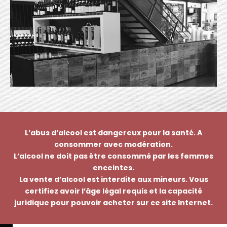
L’abus d’alcool est dangereux pour la santé. A
consommer avec modération.
L’alcool ne doit pas être consommé par les femmes
enceintes.
La vente d’alcool est interdite aux mineurs. Vous
certifiez avoir l’âge légal requis et la capacité
juridique pour pouvoir acheter sur ce site Internet.