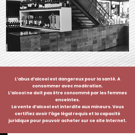
L’abus d’alcool est dangereux pour la santé. A
consommer avec modération.
L’alcool ne doit pas être consommé par les femmes
enceintes.
La vente d’alcool est interdite aux mineurs. Vous
certifiez avoir l’âge légal requis et la capacité
juridique pour pouvoir acheter sur ce site Internet.