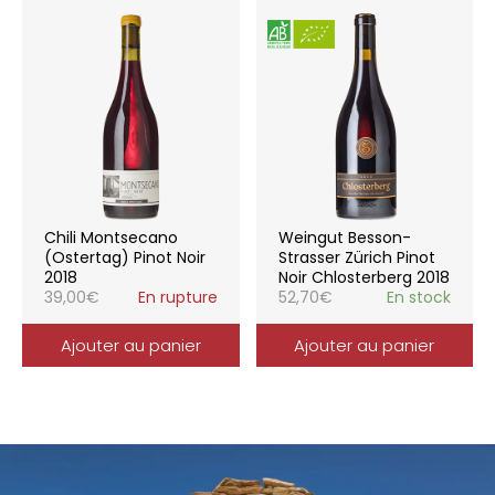
Chili Montsecano
Weingut Besson-
(Ostertag) Pinot Noir
Strasser Zürich Pinot
2018
Noir Chlosterberg 2018
39,00
€
En rupture
52,70
€
En stock
Ajouter au panier
Ajouter au panier