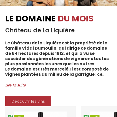
LE DOMAINE
DU MOIS
Château de La Liquière
Le Château de la Liquière est la propriété de la
famille Vidal Dumoulin, qui dirige ce domaine
de 64 hectares depuis 1912, et qui a vu se
succéder des générations de vignerons toutes
plus passionnées les unes que les autres.
Le domaine est très morcelé. Il est composé de
vignes plantées au milieu de la garrigue : ce
sont plus de 70 parcelles qui sont disséminées
entre les villages d’Autignac, Caussiniojouls,
Lire la suite
Cabrerolles et Faugères, au nord de l’aire de
l’Appellation. La grande majorité des parcelles,
sur sols de schistes, font face au sud, à la
Découvrir les vins
Méditerranée.
Le vignoble du Château de la Liquière est
agriculture biologique depuis 2008 et 2012