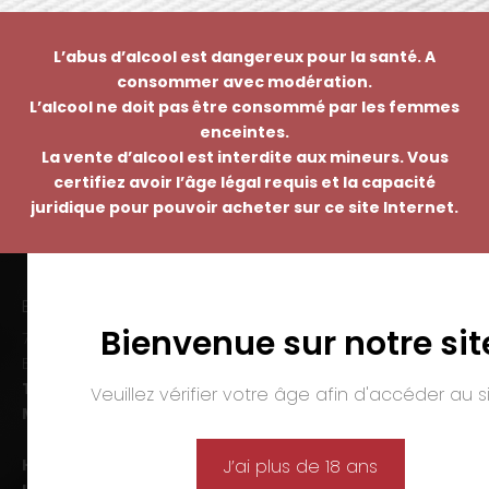
L’abus d’alcool est dangereux pour la santé. A
consommer avec modération.
L’alcool ne doit pas être consommé par les femmes
enceintes.
La vente d’alcool est interdite aux mineurs. Vous
certifiez avoir l’âge légal requis et la capacité
juridique pour pouvoir acheter sur ce site Internet.
EMMANUEL NASTI
Bienvenue sur notre sit
7 avenue Pierre Pflimlin – ZAC Espale
BP 20055 – 68391 SAUSHEIM Cedex
Tél. :
03 89 46 50 35
Veuillez vérifier votre âge afin d'accéder au si
Mail :
contact@nasti.vin
Horaires d’ouverture :
J’ai plus de 18 ans