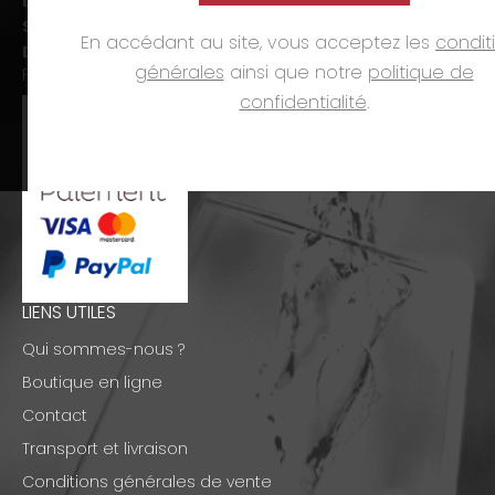
Lun-ven. :
09h00-12h00 et 14h00-19h00
Sam. :
09h00-12h00 et 14h00-18h00
En accédant au site, vous acceptez les
condit
Dim. et jours fériés :
fermé
générales
ainsi que notre
politique de
PAIEMENTS
confidentialité
.
LIENS UTILES
Qui sommes-nous ?
Boutique en ligne
Contact
Transport et livraison
Conditions générales de vente