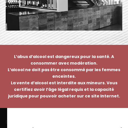
L’abus d’alcool est dangereux pour la santé. A
consommer avec modération.
L’alcool ne doit pas être consommé par les femmes
enceintes.
La vente d’alcool est interdite aux mineurs. Vous
certifiez avoir l’âge légal requis et la capacité
juridique pour pouvoir acheter sur ce site Internet.
EMMANUEL NASTI