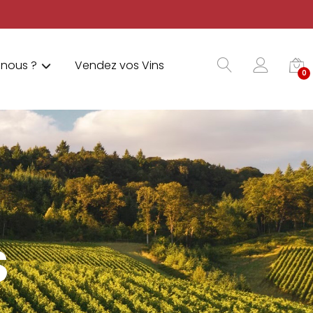
nous ?
Vendez vos Vins
0
S