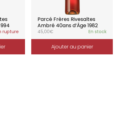
ltes
Parcé Frères Rivesaltes
1994
Ambré 40ans d’Âge 1982
n rupture
45,00
€
En stock
ier
Ajouter au panier