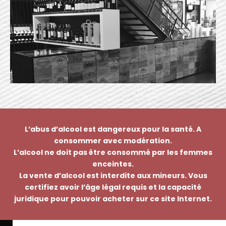
L’abus d’alcool est dangereux pour la santé. A
consommer avec modération.
L’alcool ne doit pas être consommé par les femmes
enceintes.
La vente d’alcool est interdite aux mineurs. Vous
certifiez avoir l’âge légal requis et la capacité
juridique pour pouvoir acheter sur ce site Internet.