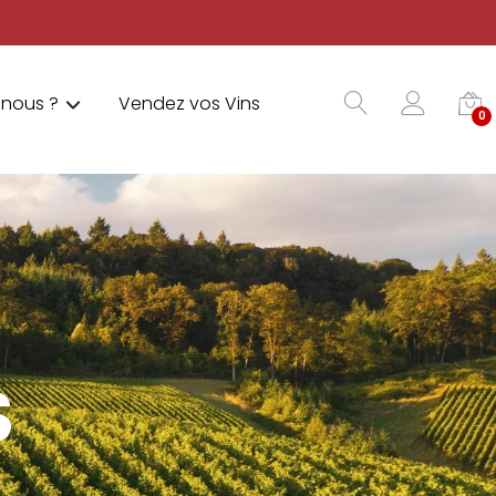
nous ?
Vendez vos Vins
0
S