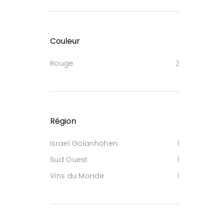
Couleur
Rouge
2
Région
Israel Golanhöhen
1
Sud Ouest
1
Vins du Monde
1