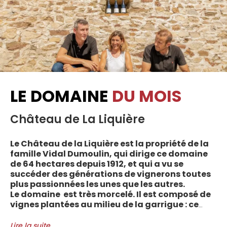
LE DOMAINE
DU MOIS
Château de La Liquière
Le Château de la Liquière est la propriété de la
famille Vidal Dumoulin, qui dirige ce domaine
de 64 hectares depuis 1912, et qui a vu se
succéder des générations de vignerons toutes
plus passionnées les unes que les autres.
Le domaine est très morcelé. Il est composé de
vignes plantées au milieu de la garrigue : ce
sont plus de 70 parcelles qui sont disséminées
entre les villages d’Autignac, Caussiniojouls,
Lire la suite