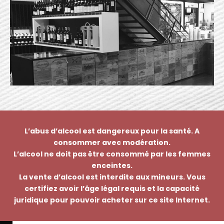
L’abus d’alcool est dangereux pour la santé. A
consommer avec modération.
L’alcool ne doit pas être consommé par les femmes
enceintes.
La vente d’alcool est interdite aux mineurs. Vous
certifiez avoir l’âge légal requis et la capacité
juridique pour pouvoir acheter sur ce site Internet.