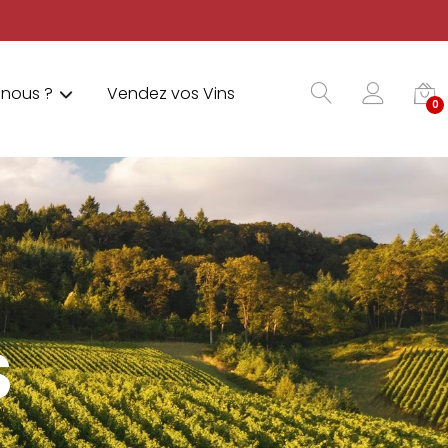
nous ?
Vendez vos Vins
0
S