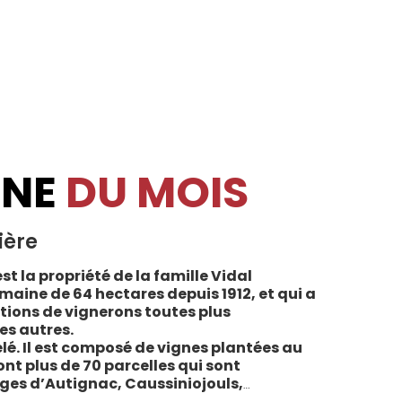
INE
DU MOIS
ière
st la propriété de la famille Vidal
maine de 64 hectares depuis 1912, et qui a
tions de vignerons toutes plus
es autres.
lé. Il est composé de vignes plantées au
sont plus de 70 parcelles qui sont
ages d’Autignac, Caussiniojouls,
u nord de l’aire de l’Appellation. La grande