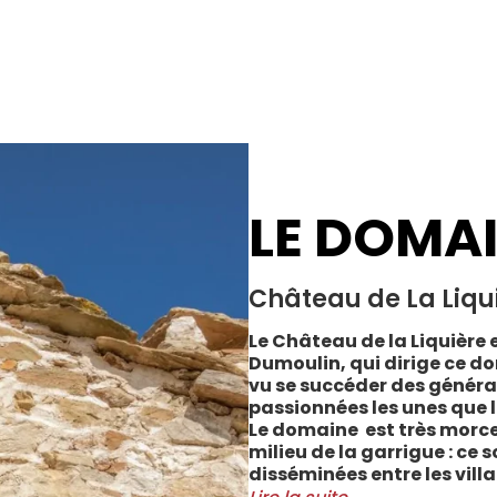
LE DOMA
Château de La Liqu
Le Château de la Liquière e
Dumoulin, qui dirige ce do
vu se succéder des généra
passionnées les unes que l
Le domaine est très morce
milieu de la garrigue : ce 
disséminées entre les vill
Cabrerolles et Faugères, a