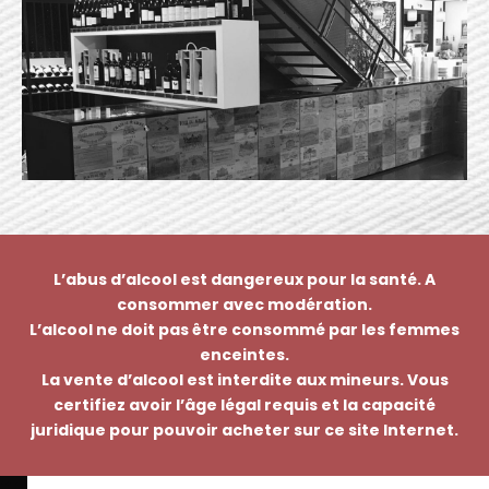
L’abus d’alcool est dangereux pour la santé. A
consommer avec modération.
L’alcool ne doit pas être consommé par les femmes
enceintes.
La vente d’alcool est interdite aux mineurs. Vous
certifiez avoir l’âge légal requis et la capacité
juridique pour pouvoir acheter sur ce site Internet.