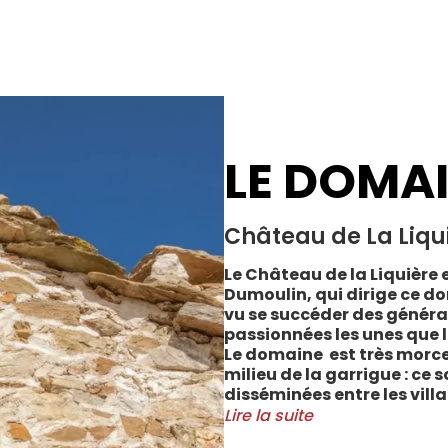
LE DOMA
Château de La Liqu
Le Château de la Liquière e
Dumoulin, qui dirige ce do
vu se succéder des généra
passionnées les unes que l
Le domaine est très morce
milieu de la garrigue : ce 
disséminées entre les vill
Cabrerolles et Faugères, a
Lire la suite
majorité des parcelles, sur