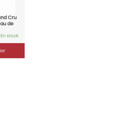
and Cru
eau de
En stock
ier