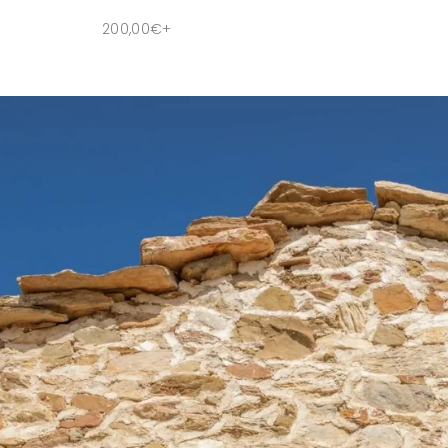
200,00
€
+