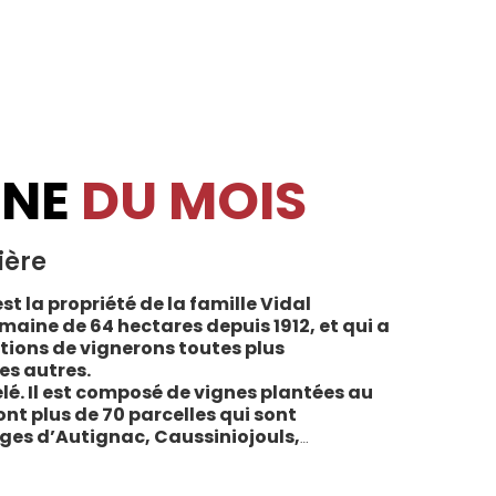
INE
DU MOIS
ière
st la propriété de la famille Vidal
maine de 64 hectares depuis 1912, et qui a
tions de vignerons toutes plus
es autres.
lé. Il est composé de vignes plantées au
sont plus de 70 parcelles qui sont
ages d’Autignac, Caussiniojouls,
u nord de l’aire de l’Appellation. La grande
 sols de schistes, font face au sud, à la