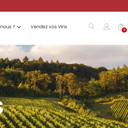
nous ?
Vendez vos Vins
0
S