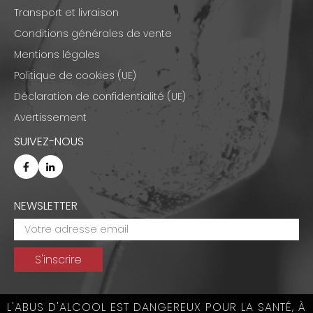
Transport et livraison
Conditions générales de vente
Mentions légales
Politique de cookies (UE)
Déclaration de confidentialité (UE)
Avertissement
SUIVEZ-NOUS
NEWSLETTER
Tous droits réservés © Emmanuel Nasti 2026
L'ABUS D'ALCOOL EST DANGEREUX POUR LA SANTÉ, À