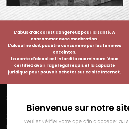
L’abus d’alcool est dangereux pour la santé. A
consommer avec modération.
L’alcool ne doit pas être consommé par les femmes
enceintes.
La vente d’alcool est interdite aux mineurs. Vous
certifiez avoir l’âge légal requis et la capacité
juridique pour pouvoir acheter sur ce site Internet.
EMMANUEL NASTI
Bienvenue sur notre sit
7 avenue Pierre Pflimlin – ZAC Espale
BP 20055 – 68391 SAUSHEIM Cedex
Tél. :
03 89 46 50 35
Veuillez vérifier votre âge afin d'accéder au si
Mail :
contact@nasti.vin