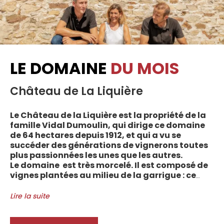
LE DOMAINE
DU MOIS
Château de La Liquière
Le Château de la Liquière est la propriété de la
famille Vidal Dumoulin, qui dirige ce domaine
de 64 hectares depuis 1912, et qui a vu se
succéder des générations de vignerons toutes
plus passionnées les unes que les autres.
Le domaine est très morcelé. Il est composé de
vignes plantées au milieu de la garrigue : ce
sont plus de 70 parcelles qui sont disséminées
entre les villages d’Autignac, Caussiniojouls,
Lire la suite
Cabrerolles et Faugères, au nord de l’aire de
l’Appellation. La grande majorité des parcelles,