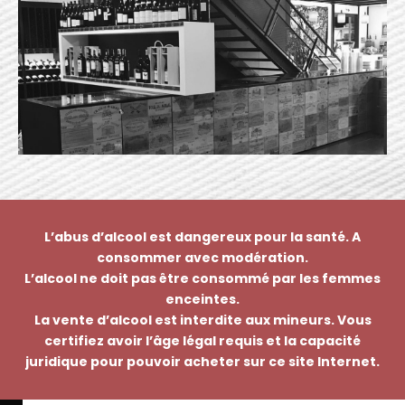
L’abus d’alcool est dangereux pour la santé. A
consommer avec modération.
L’alcool ne doit pas être consommé par les femmes
enceintes.
La vente d’alcool est interdite aux mineurs. Vous
certifiez avoir l’âge légal requis et la capacité
juridique pour pouvoir acheter sur ce site Internet.