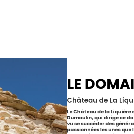
LE DOMA
Château de La Liqu
Le Château de la Liquière e
Dumoulin, qui dirige ce do
vu se succéder des généra
passionnées les unes que l