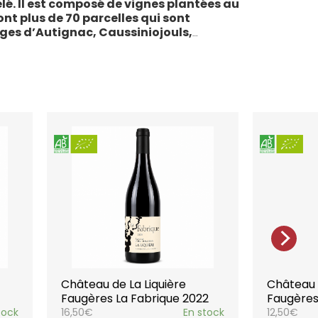
lé. Il est composé de vignes plantées au
sont plus de 70 parcelles qui sont
ages d’Autignac, Caussiniojouls,
u nord de l’aire de l’Appellation. La grande
 sols de schistes, font face au sud, à la
la Liquière est agriculture biologique
e le premier millésime certifié du domaine.
 conformes : pratiques respectueuses de
vigne, vendanges manuelles, vinifications
ivies.
teau de la Liquière est adaptée à chaque
chaque moment de la vie, elle reflète
l’expression du terroir.
Château de La Liquière
Château d
Faugères La Fabrique 2022
Faugères
tock
16,50
€
En stock
12,50
€