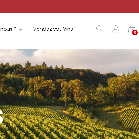
nous ?
Vendez vos Vins
0
S