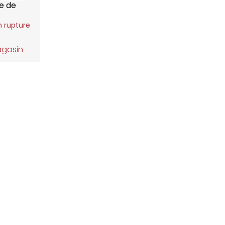
le de
n rupture
agasin