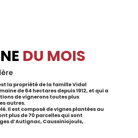
INE
DU MOIS
ière
st la propriété de la famille Vidal
maine de 64 hectares depuis 1912, et qui a
tions de vignerons toutes plus
es autres.
lé. Il est composé de vignes plantées au
sont plus de 70 parcelles qui sont
ages d’Autignac, Caussiniojouls,
u nord de l’aire de l’Appellation. La grande
 sols de schistes, font face au sud, à la