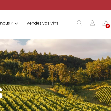
nous ?
Vendez vos Vins
0
S