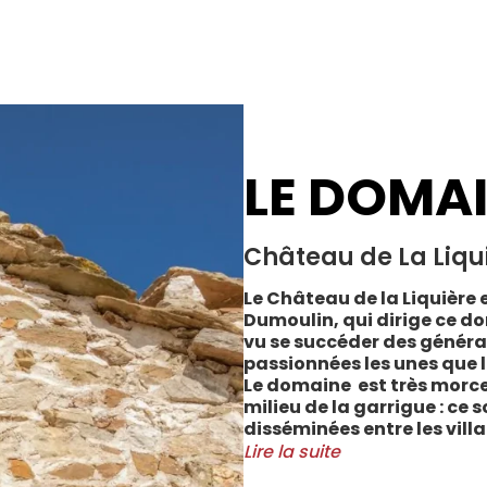
LE DOMA
Château de La Liqu
Le Château de la Liquière e
Dumoulin, qui dirige ce do
vu se succéder des généra
passionnées les unes que l
Le domaine est très morce
milieu de la garrigue : ce 
disséminées entre les vill
Cabrerolles et Faugères, a
Lire la suite
majorité des parcelles, sur