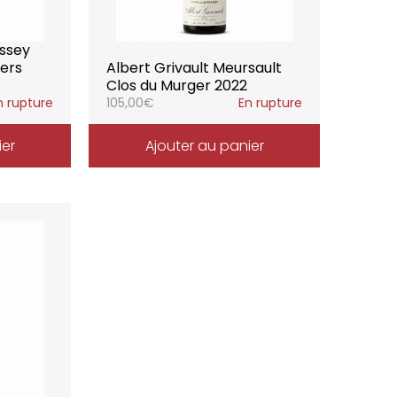
ussey
ers
Albert Grivault Meursault
Clos du Murger 2022
n rupture
105,00
€
En rupture
ier
Ajouter au panier