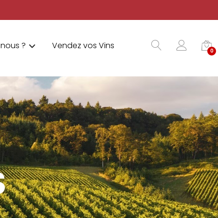
nous ?
Vendez vos Vins
0
S