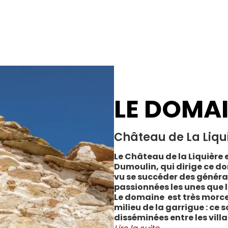
LE DOMA
Château de La Liqu
Le Château de la Liquière e
Dumoulin, qui dirige ce do
vu se succéder des généra
passionnées les unes que l
Le domaine est très morce
milieu de la garrigue : ce 
disséminées entre les vill
Cabrerolles et Faugères, a