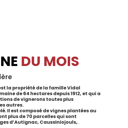
INE
DU MOIS
ière
st la propriété de la famille Vidal
maine de 64 hectares depuis 1912, et qui a
tions de vignerons toutes plus
es autres.
lé. Il est composé de vignes plantées au
sont plus de 70 parcelles qui sont
ages d’Autignac, Caussiniojouls,
u nord de l’aire de l’Appellation. La grande