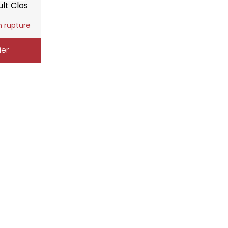
lt Clos
n rupture
ier