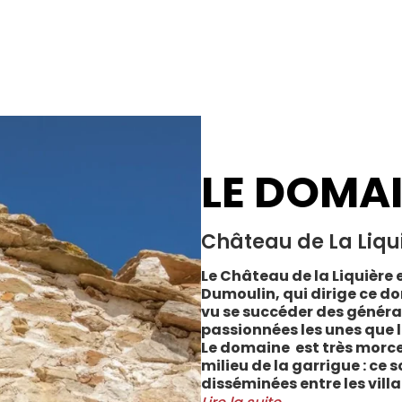
LE DOMA
Château de La Liqu
Le Château de la Liquière e
Dumoulin, qui dirige ce do
vu se succéder des généra
passionnées les unes que l
Le domaine est très morce
milieu de la garrigue : ce 
disséminées entre les vill
Cabrerolles et Faugères, a