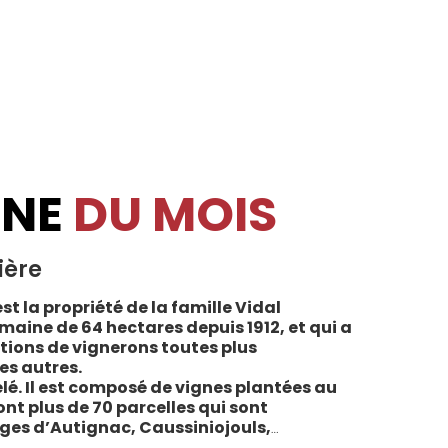
INE
DU MOIS
ière
st la propriété de la famille Vidal
maine de 64 hectares depuis 1912, et qui a
tions de vignerons toutes plus
es autres.
lé. Il est composé de vignes plantées au
sont plus de 70 parcelles qui sont
ages d’Autignac, Caussiniojouls,
u nord de l’aire de l’Appellation. La grande