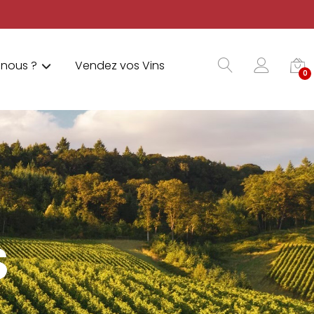
nous ?
Vendez vos Vins
0
S