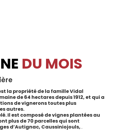
INE
DU MOIS
ière
st la propriété de la famille Vidal
maine de 64 hectares depuis 1912, et qui a
tions de vignerons toutes plus
es autres.
lé. Il est composé de vignes plantées au
sont plus de 70 parcelles qui sont
ages d’Autignac, Caussiniojouls,
u nord de l’aire de l’Appellation. La grande