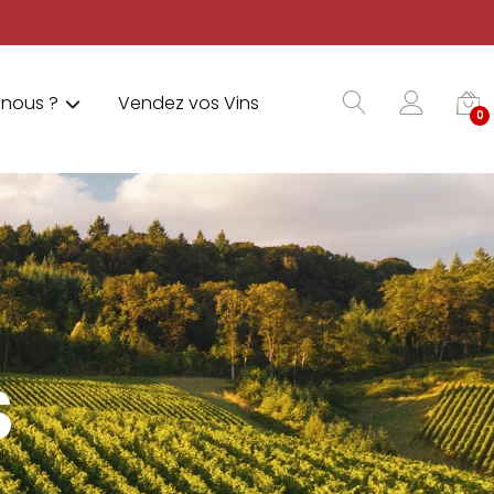
nous ?
Vendez vos Vins
0
S