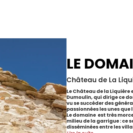
LE DOMA
Château de La Liqu
Le Château de la Liquière e
Dumoulin, qui dirige ce do
vu se succéder des généra
passionnées les unes que l
Le domaine est très morce
milieu de la garrigue : ce 
disséminées entre les vill
Cabrerolles et Faugères, a