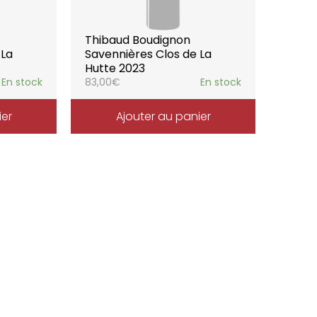
Thibaud Boudignon
 La
Savennières Clos de La
Hutte 2023
En stock
83,00
€
En stock
ier
Ajouter au panier