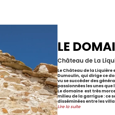
LE DOMA
Château de La Liqu
Le Château de la Liquière e
Dumoulin, qui dirige ce do
vu se succéder des généra
passionnées les unes que l
Le domaine est très morce
milieu de la garrigue : ce 
disséminées entre les vill
Cabrerolles et Faugères, a
Lire la suite
majorité des parcelles, sur