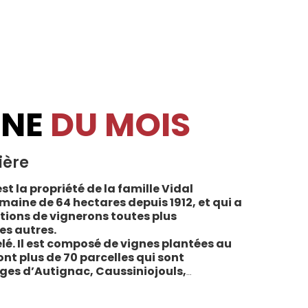
INE
DU MOIS
ière
st la propriété de la famille Vidal
maine de 64 hectares depuis 1912, et qui a
tions de vignerons toutes plus
es autres.
lé. Il est composé de vignes plantées au
sont plus de 70 parcelles qui sont
ages d’Autignac, Caussiniojouls,
u nord de l’aire de l’Appellation. La grande
 sols de schistes, font face au sud, à la