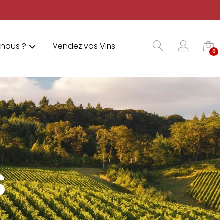
nous ?
Vendez vos Vins
0
S